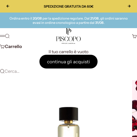
Vai al contenuto
SPEDIZIONE GRATUITA DA 60€
Precedente
Suc
Ordina entro il
20/08
per la spedizione regolare. Dal
21/08
, gli ordini saranno
evasi in ordine cronologico a partire dal
31/08
.
Piscopo Profumeria
Cerca
Ca
Menù
Carrello
Il tuo carrello è vuoto
continua gli acquisti
Cerca...