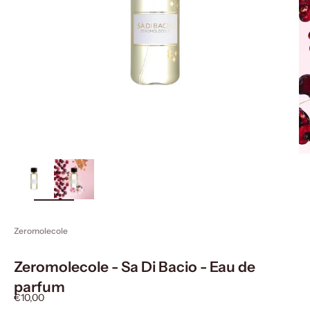
ingrandisci
immagine
Zeromolecole
Zeromolecole - Sa Di Bacio - Eau de
parfum
Prezzo scontato
€10,00