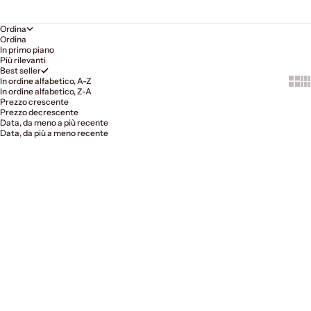
Ordina
Ordina
In primo piano
Più rilevanti
Best seller
Show
Sh
In ordine alfabetico, A-Z
In ordine alfabetico, Z-A
Prezzo crescente
Prezzo decrescente
Data, da meno a più recente
Data, da più a meno recente
Scegli le opzioni
Scegli le opzioni
Taber