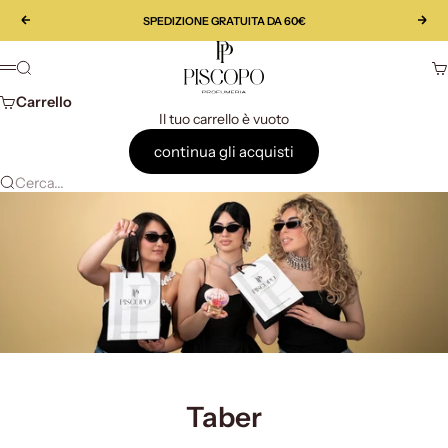
Vai al contenuto
SPEDIZIONE GRATUITA DA 60€
Precedente
Suc
Piscopo Profumeria
Cerca
Ca
Menù
Carrello
Il tuo carrello è vuoto
continua gli acquisti
Cerca...
Taber