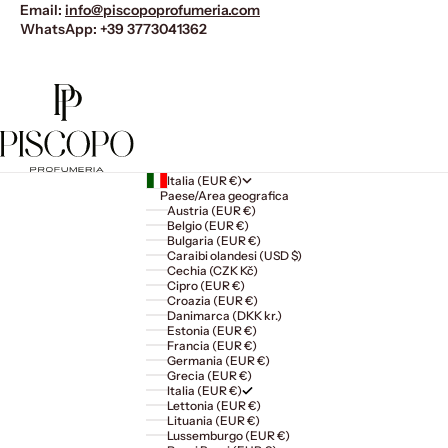
Email:
info@piscopoprofumeria.com
WhatsApp:
+39 3773041362
Italia (EUR €)
Paese/Area geografica
Austria (EUR €)
Belgio (EUR €)
Bulgaria (EUR €)
Caraibi olandesi (USD $)
Cechia (CZK Kč)
Cipro (EUR €)
Croazia (EUR €)
Danimarca (DKK kr.)
Estonia (EUR €)
Francia (EUR €)
Germania (EUR €)
Grecia (EUR €)
Italia (EUR €)
Lettonia (EUR €)
Lituania (EUR €)
Lussemburgo (EUR €)