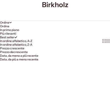
Birkholz
Ordina
Ordina
In primo piano
Più rilevanti
Best seller
Show
Sh
In ordine alfabetico, A-Z
In ordine alfabetico, Z-A
Prezzo crescente
Prezzo decrescente
Data, da meno a più recente
Data, da più a meno recente
Scegli le opzioni
Scegli le opzioni