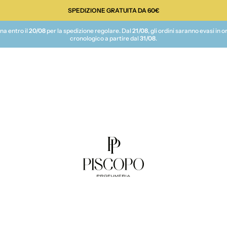
SPEDIZIONE GRATUITA DA 60€
te
na entro il
20/08
per la spedizione regolare. Dal
21/08
, gli ordini saranno evasi in o
cronologico a partire dal
31/08
.
Piscopo Profumeria