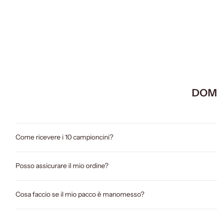
Cave
Cave - Wood Mirage - Extrait de Parfum
Cave - Ro
Prezzo scontato
€220,00
DOM
Come ricevere i 10 campioncini?
Posso assicurare il mio ordine?
Cosa faccio se il mio pacco è manomesso?