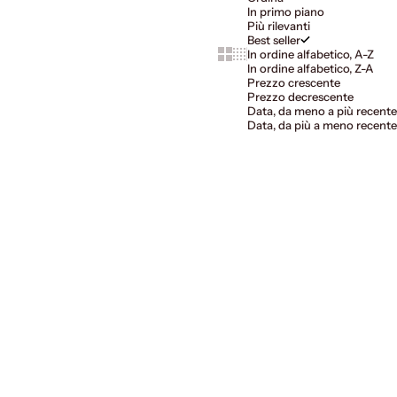
In primo piano
Più rilevanti
Best seller
Show cards bigger
Show cards smaller
In ordine alfabetico, A-Z
In ordine alfabetico, Z-A
Prezzo crescente
Prezzo decrescente
Data, da meno a più recente
Data, da più a meno recente