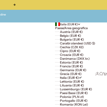
Successivo
rdine
Italia (EUR €)
Paese/Area geografica
Austria (EUR €)
Belgio (EUR €)
Bulgaria (EUR €)
Caraibi olandesi (USD $)
Cechia (CZK Kč)
Cipro (EUR €)
Croazia (EUR €)
Danimarca (DKK kr.)
Estonia (EUR €)
Francia (EUR €)
Germania (EUR €)
Accedi
Cerc
Ca
Grecia (EUR €)
Italia (EUR €)
Lettonia (EUR €)
Lituania (EUR €)
Lussemburgo (EUR €)
Paesi Bassi (EUR €)
Polonia (PLN zł)
Portogallo (EUR €)
Romania (RON Lei)