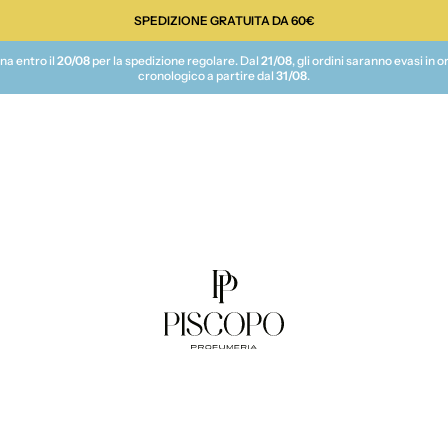
SPEDIZIONE GRATUITA DA 60€
te
na entro il
20/08
per la spedizione regolare. Dal
21/08
, gli ordini saranno evasi in o
cronologico a partire dal
31/08
.
Piscopo Profumeria