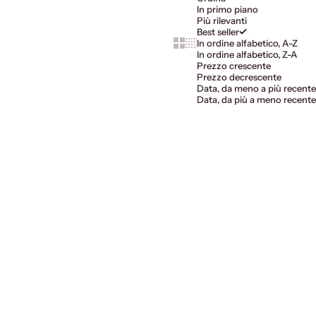
In primo piano
Più rilevanti
Best seller
Show cards bigger
Show cards smaller
In ordine alfabetico, A-Z
In ordine alfabetico, Z-A
Prezzo crescente
Prezzo decrescente
Data, da meno a più recente
Data, da più a meno recente