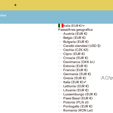
Successivo
rdine
Italia (EUR €)
Paese/Area geografica
Austria (EUR €)
Belgio (EUR €)
Bulgaria (EUR €)
Caraibi olandesi (USD $)
Cechia (CZK Kč)
Cipro (EUR €)
Croazia (EUR €)
Danimarca (DKK kr.)
Estonia (EUR €)
Francia (EUR €)
Germania (EUR €)
Accedi
Cerc
Ca
Grecia (EUR €)
Italia (EUR €)
Lettonia (EUR €)
Lituania (EUR €)
Lussemburgo (EUR €)
Paesi Bassi (EUR €)
Polonia (PLN zł)
Portogallo (EUR €)
Romania (RON Lei)