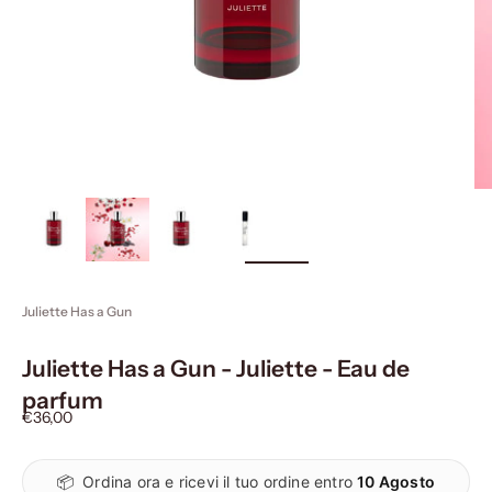
ingrandisci
immagine
Juliette Has a Gun
Juliette Has a Gun - Juliette - Eau de
parfum
Prezzo scontato
€36,00
📦
Ordina ora e ricevi il tuo ordine entro
10 Agosto