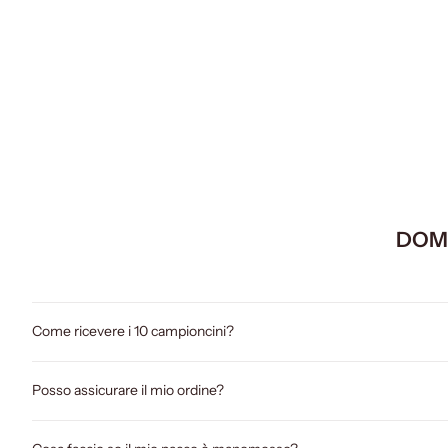
GRAMMATIK DRAMMATIK
GR
Grammatik Drammatik - IMP-ISH - Eau de parfum
Grammatik 
Prezzo scontato
€145,00
DOM
Come ricevere i 10 campioncini?
Posso assicurare il mio ordine?