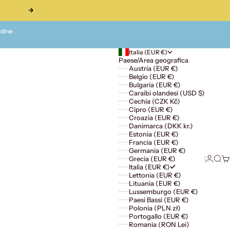
Successivo
rdine
Italia (EUR €)
Paese/Area geografica
Austria (EUR €)
Belgio (EUR €)
Bulgaria (EUR €)
Caraibi olandesi (USD $)
Cechia (CZK Kč)
Cipro (EUR €)
Croazia (EUR €)
Danimarca (DKK kr.)
Estonia (EUR €)
Francia (EUR €)
Germania (EUR €)
Accedi
Cerc
Ca
Grecia (EUR €)
Italia (EUR €)
Lettonia (EUR €)
Lituania (EUR €)
Lussemburgo (EUR €)
Paesi Bassi (EUR €)
Polonia (PLN zł)
Portogallo (EUR €)
Romania (RON Lei)