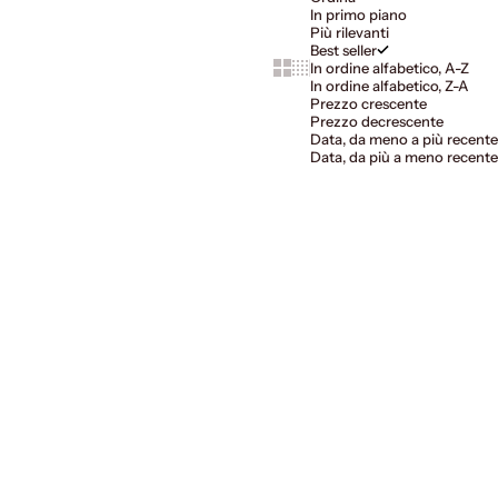
In primo piano
Più rilevanti
Best seller
Show cards bigger
Show cards smaller
In ordine alfabetico, A-Z
In ordine alfabetico, Z-A
Prezzo crescente
Prezzo decrescente
Data, da meno a più recente
Data, da più a meno recente