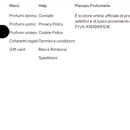
Menù
Help
Piscopo Profumeria
Profumi donna
Contatti
È lo store online ufficiale di pro
selettivi e di lusso provenient
Profumi uomo
Privacy Policy
P.IVA 10439991216
Profumi unisex
Cookie Policy
Cofanetti regalo
Termini e condizioni
Gift card
Resi e Rimborsi
Spedizioni