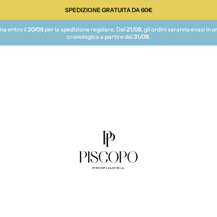
SPEDIZIONE GRATUITA DA 60€
te
na entro il
20/08
per la spedizione regolare. Dal
21/08
, gli ordini saranno evasi in o
cronologico a partire dal
31/08
.
Piscopo Profumeria