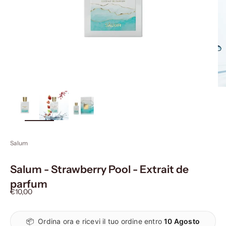
ingrandisci
immagine
Salum
Salum - Strawberry Pool - Extrait de
parfum
Prezzo scontato
€10,00
📦
Ordina ora e ricevi il tuo ordine entro
10 Agosto