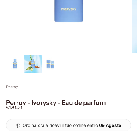
ingrandisci
immagine
Perroy
Perroy - Ivorysky - Eau de parfum
Prezzo scontato
€120,00
📦
Ordina ora e ricevi il tuo ordine entro
09 Agosto