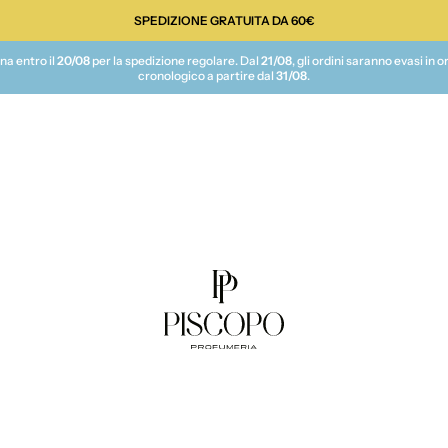
SPEDIZIONE GRATUITA DA 60€
te
na entro il
20/08
per la spedizione regolare. Dal
21/08
, gli ordini saranno evasi in o
cronologico a partire dal
31/08
.
Piscopo Profumeria