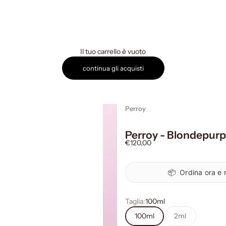
Il tuo carrello è vuoto
continua gli acquisti
Perroy
Perroy - Blondepurp
Prezzo scontato
€120,00
📦
Ordina ora e r
Taglia:
100ml
100ml
2ml