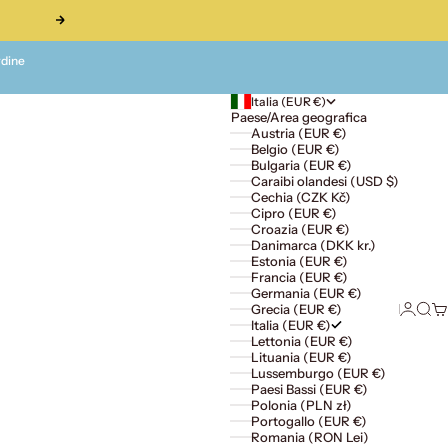
Successivo
rdine
Italia (EUR €)
Paese/Area geografica
Austria (EUR €)
Belgio (EUR €)
Bulgaria (EUR €)
Caraibi olandesi (USD $)
Cechia (CZK Kč)
Cipro (EUR €)
Croazia (EUR €)
Danimarca (DKK kr.)
Estonia (EUR €)
Francia (EUR €)
Germania (EUR €)
Accedi
Cerc
Ca
Grecia (EUR €)
Italia (EUR €)
Lettonia (EUR €)
Lituania (EUR €)
Lussemburgo (EUR €)
Paesi Bassi (EUR €)
Polonia (PLN zł)
Portogallo (EUR €)
Romania (RON Lei)