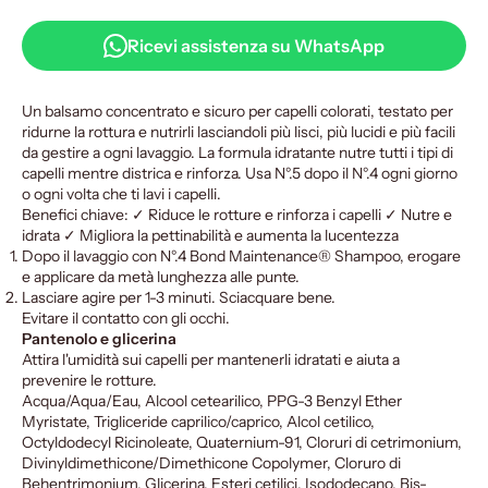
Ricevi assistenza su WhatsApp
Un balsamo concentrato e sicuro per capelli colorati, testato per
ridurne la rottura e nutrirli lasciandoli più lisci, più lucidi e più facili
da gestire a ogni lavaggio. La formula idratante nutre tutti i tipi di
capelli mentre districa e rinforza. Usa N°.5 dopo il N°.4 ogni giorno
o ogni volta che ti lavi i capelli.
Benefici chiave: ✓ Riduce le rotture e rinforza i capelli ✓ Nutre e
idrata ✓ Migliora la
pettinabilità e aumenta la lucentezza
Dopo il lavaggio con N°.4 Bond Maintenance® Shampoo, erogare
e applicare da metà lunghezza alle punte.
Lasciare agire per 1-3 minuti. Sciacquare bene.
Evitare il contatto con gli occhi.
Pantenolo e glicerina
Attira l'umidità sui capelli per mantenerli idratati e aiuta a
prevenire le rotture.
Acqua/Aqua/Eau, Alcool cetearilico, PPG-3 Benzyl Ether
Myristate, Trigliceride caprilico/caprico, Alcol cetilico,
Octyldodecyl Ricinoleate, Quaternium-91, Cloruri di cetrimonium,
Divinyldimethicone/Dimethicone Copolymer, Cloruro di
Behentrimonium, Glicerina, Esteri cetilici, Isododecano, Bis-