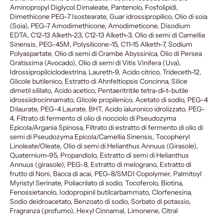
Aminopropyl Diglycol Dimaleate, Pantenolo, Fosfolipidi,
Dimethicone PEG-7 Isostearate, Guar idrossipropilico, Olio di soia
(Soia), PEG-7 Amodimethicone, Amodimeticone, Disodium
EDTA, C12-13 Alketh-23, C12-13 Alketh-3, Olio di semi di Camellia
Sinensis, PEG-45M, Polysilicone-15, C11-15 Alketh-7, Sodium
Polyaspartate, Olio di semi di Crambe Abyssinica, Olio di Persea
Gratissima (Avocado), Olio di semi di Vitis Vinifera (Uva),
Idrossipropilciclodestrina, Laureth-9, Acido citrico, Trideceth-12,
Glicole butilenico, Estratto di Ahnfeltiopsis Concinna, Silice
dimetil sililato, Acido acetico, Pentaeritritile tetra-di-t-butile
idrossiidrocinnamato, Glicole propilenico, Acetato di sodio, PEG-4
Dilaurate, PEG-4 Laurate, BHT, Acido ialuronico idrolizzato, PEG-
4, Filtrato di fermento di olio di nocciolo di Pseudozyma
Epicola/Argania Spinosa, Filtrato di estratto di fermento di olio di
semi di Pseudozyma Epicola/Camellia Sinensis, Tocopheryl
Linoleate/Oleate, Olio di semi di Helianthus Annuus (Girasole),
Quaternium-95, Propandiolo, Estratto di semi di Helianthus
Annuus (girasole), PEG-8, Estratto di melograno, Estratto di
frutto di Noni, Bacca di acai, PEG-8/SMDI Copolymer, Palmitoyl
Myristyl Serinate, Poliacrilato di sodio, Tocoferolo, Biotina,
Fenossietanolo, Iodopropinil butilcarbammato, Clorfenesina,
Sodio deidroacetato, Benzoato di sodio, Sorbato di potassio,
Fragranza (profumo), Hexyl Cinnamal, Limonene, Citral