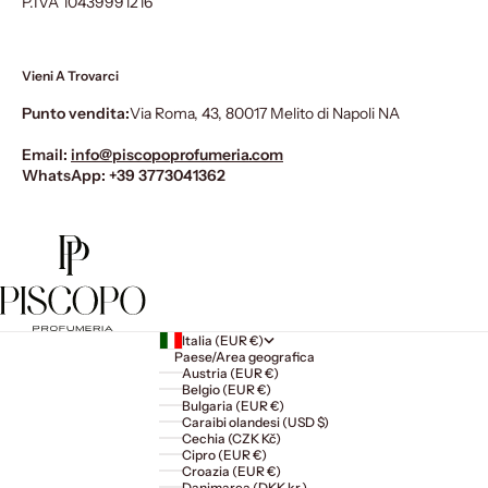
P.IVA 10439991216
Vieni A Trovarci
Punto vendita:
Via Roma, 43, 80017 Melito di Napoli NA
Email:
info@piscopoprofumeria.com
WhatsApp:
+39 3773041362
Italia (EUR €)
Paese/Area geografica
Austria (EUR €)
Belgio (EUR €)
Bulgaria (EUR €)
Caraibi olandesi (USD $)
Cechia (CZK Kč)
Cipro (EUR €)
Croazia (EUR €)
Danimarca (DKK kr.)