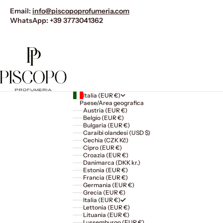
Email:
info@piscopoprofumeria.com
WhatsApp:
+39 3773041362
Italia (EUR €)
Paese/Area geografica
Austria (EUR €)
Belgio (EUR €)
Bulgaria (EUR €)
Caraibi olandesi (USD $)
Cechia (CZK Kč)
Cipro (EUR €)
Croazia (EUR €)
Danimarca (DKK kr.)
Estonia (EUR €)
Francia (EUR €)
Germania (EUR €)
Grecia (EUR €)
Italia (EUR €)
Lettonia (EUR €)
Lituania (EUR €)
Lussemburgo (EUR €)