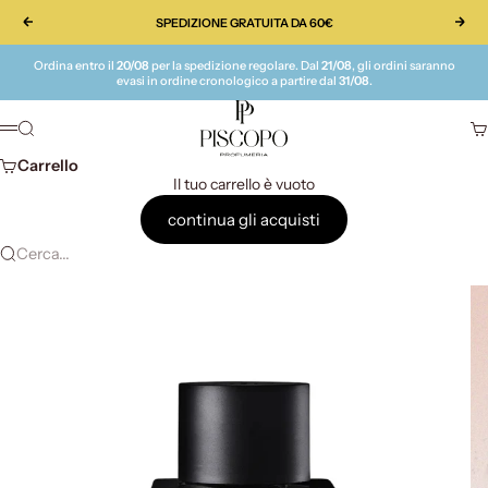
Vai al contenuto
SPEDIZIONE GRATUITA DA 60€
Precedente
Suc
Ordina entro il
20/08
per la spedizione regolare. Dal
21/08
, gli ordini saranno
evasi in ordine cronologico a partire dal
31/08
.
Piscopo Profumeria
Cerca
Ca
Menù
Carrello
Il tuo carrello è vuoto
continua gli acquisti
Cerca...