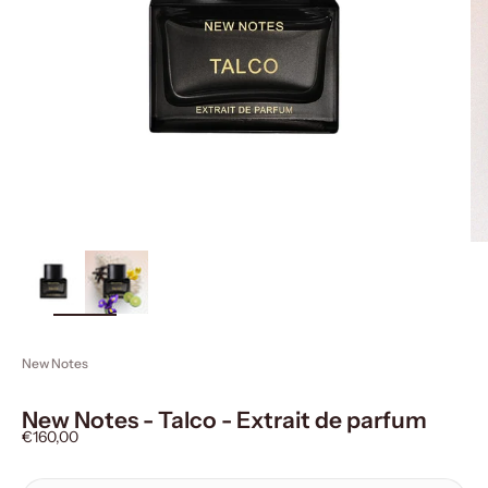
ingrandisci
immagine
New Notes
New Notes - Talco - Extrait de parfum
Prezzo scontato
€160,00