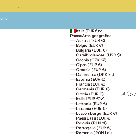
Successivo
rdine
Italia (EUR €)
Paese/Area geografica
Austria (EUR €)
Belgio (EUR €)
Bulgaria (EUR €)
Caraibi olandesi (USD $)
Cechia (CZK Kč)
Cipro (EUR €)
Croazia (EUR €)
Danimarca (DKK kr.)
Estonia (EUR €)
Francia (EUR €)
Germania (EUR €)
Accedi
Cerc
Ca
Grecia (EUR €)
Italia (EUR €)
Lettonia (EUR €)
Lituania (EUR €)
Lussemburgo (EUR €)
Paesi Bassi (EUR €)
Polonia (PLN zł)
Portogallo (EUR €)
Romania (RON Lei)