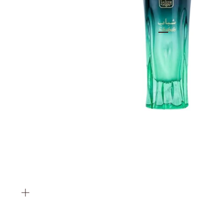
Vai all'articolo 1
Vai all'articolo 2
ingrandisci
immagine