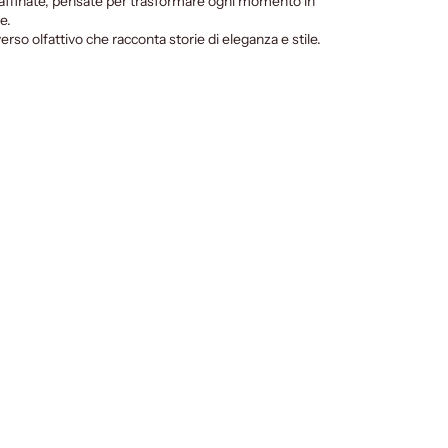
raffinate, pensate per trasformare ogni momento in
e.
erso olfattivo che racconta storie di eleganza e stile.