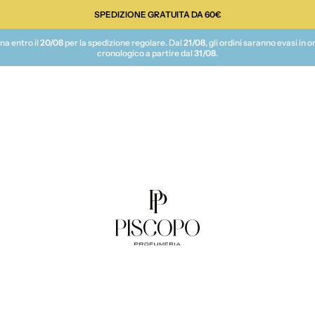
SPEDIZIONE GRATUITA DA 60€
te
na entro il
20/08
per la spedizione regolare. Dal
21/08
, gli ordini saranno evasi in o
cronologico a partire dal
31/08
.
Piscopo Profumeria