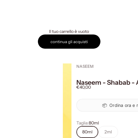
Il tuo carrello è vuoto
continua gli acquisti
NASEEM
Naseem - Shabab -
Prezzo scontato
€40,00
📦
Ordina ora e r
Taglia:
80ml
80ml
2ml