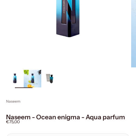
ingrandisci
immagine
Naseem
Naseem - Ocean enigma - Aqua parfum
Prezzo scontato
€75,00