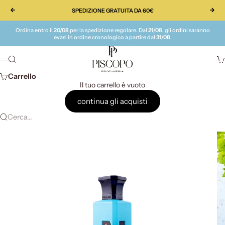
Vai al contenuto
SPEDIZIONE GRATUITA DA 60€
Precedente
Suc
Ordina entro il
20/08
per la spedizione regolare. Dal
21/08
, gli ordini saranno
evasi in ordine cronologico a partire dal
31/08
.
Piscopo Profumeria
Cerca
Ca
Menù
Carrello
Il tuo carrello è vuoto
continua gli acquisti
Cerca...