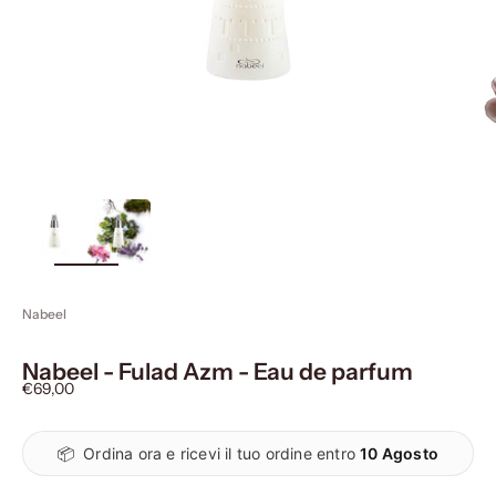
ingrandisci
immagine
Nabeel
Nabeel - Fulad Azm - Eau de parfum
Prezzo scontato
€69,00
📦
Ordina ora e ricevi il tuo ordine entro
10 Agosto