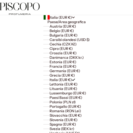
Italia (EUR €)
Paese/Area geografica
Austria (EUR €)
Belgio (EUR €)
Bulgaria (EUR €)
Caraibi olandesi (USD $)
Cechia (CZK Kč)
Cipro (EUR €)
Croazia (EUR €)
Danimarca (DKK kr.)
Estonia (EUR €)
Francia (EUR €)
Germania (EUR €)
Grecia (EUR €)
Italia (EUR €)
Lettonia (EUR €)
Lituania (EUR €)
Lussemburgo (EUR €)
Paesi Bassi (EUR €)
Polonia (PLN zł)
Portogallo (EUR €)
Romania (RON Lei)
Slovacchia (EUR €)
Slovenia (EUR €)
Spagna (EUR €)
Svezia (SEK kr)